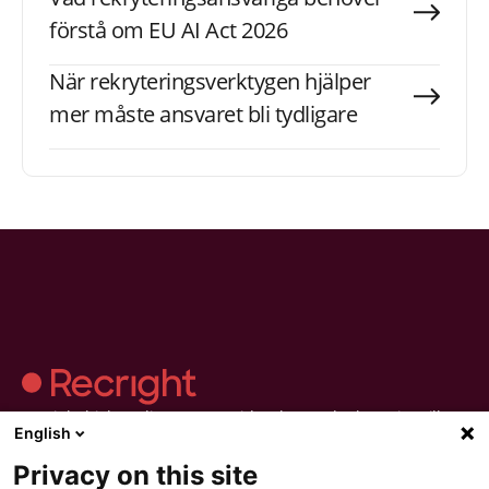
förstå om EU AI Act 2026
När rekryteringsverktygen hjälper
mer måste ansvaret bli tydligare
Recright hjälper dig att göra evidensbaserad rekrytering till en
English
del av vardagen.Strukturera urvalet, håll bättre intervjuer och
fatta beslut du kan lita på.
Privacy on this site