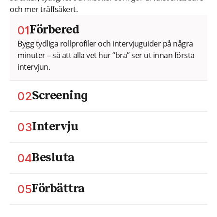
och mer träffsäkert.
01
Förbered
Bygg tydliga rollprofiler och intervjuguider på några
minuter – så att alla vet hur “bra” ser ut innan första
intervjun.
02
Screening
Bedöm kandidater med strukturerad screening.
Jämför svar mot tydliga, konsekventa kriterier i stället
03
Intervju
för magkänsla.
Genomför strukturerade, rättvisa intervjuer med
guidning som håller dig på rätt spår och samlar
04
Besluta
jämförbara anteckningar.
Samla underlaget, jämför kandidater sida vid sida
och dokumentera beslut du kan stå bakom.
05
Förbättra
Lär av varje rekrytering. Se var strukturen glider, få
insikter för coaching och förfina er urvalsprocess