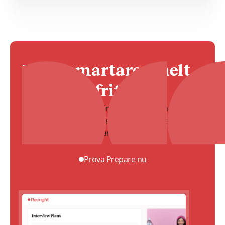
Börja smartare — helt
kostnadsfritt
Skapa en strukturerad intervjuguide på några
minuter och ge teamet en gemensam startpunkt
innan rekryteringen drar i gång.
Prova Prepare nu