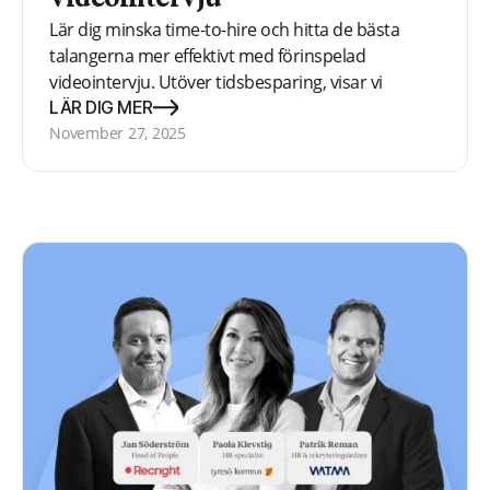
Lär dig minska time-to-hire och hitta de bästa
talangerna mer effektivt med förinspelad
videointervju. Utöver tidsbesparing, visar vi
fördelen med flexibel schemaläggning,
LÄR DIG MER
kompetensbaserad struktur och positiv
November 27, 2025
kandidatupplevelse