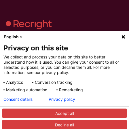
Recright hjälper dig att göra evidensbaserad rekrytering till en
English
del av vardagen.Strukturera urvalet, håll bättre intervjuer och
fatta beslut du kan lita på.
Privacy on this site
We collect and process your data on this site to better
understand how it is used. You can give your consent to all or
selected purposes, or you can decline them all. For more
information, see our privacy policy.
Recright
Produkter
Resurser
Analytics
Conversion tracking
Kontakta oss
Intelligent Selection
Resurser
Om oss
Förbered
Artiklar
Marketing automation
Remarketing
Karriär
Granska
Guider
Certifieringar och rapporter
Intervjua
Webinarier
Consent details
Privacy policy
Sekretess & Säkerhet
Besluta
Kunder
Demo
Förbättra
Integrationer
Accept all
Decline all
© 2025 Recright. Alla rättigheter förbehålls.