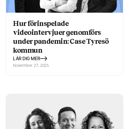
Hur förinspelade
videointervjuer genomförs
under pandemin: Case Tyresö
kommun
LÄR DIG MER
November 27, 2025