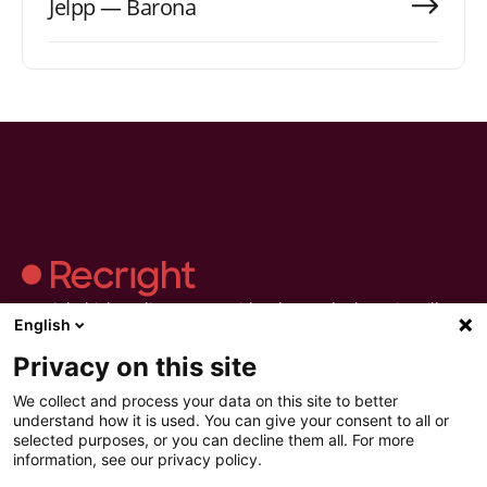
Jelpp — Barona
Recright hjälper dig att göra evidensbaserad rekrytering till en
English
del av vardagen.Strukturera urvalet, håll bättre intervjuer och
fatta beslut du kan lita på.
Privacy on this site
We collect and process your data on this site to better
understand how it is used. You can give your consent to all or
selected purposes, or you can decline them all. For more
information, see our privacy policy.
Recright
Produkter
Resurser