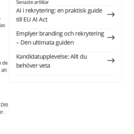
Senaste artiklar
AI i rekrytering: en praktisk guide
a
till EU AI Act
las
Emplyer branding och rekrytering
– Den ultimata guiden
Kandidatupplevelse: Allt du
n de
behöver veta
 att
Ditt
er.