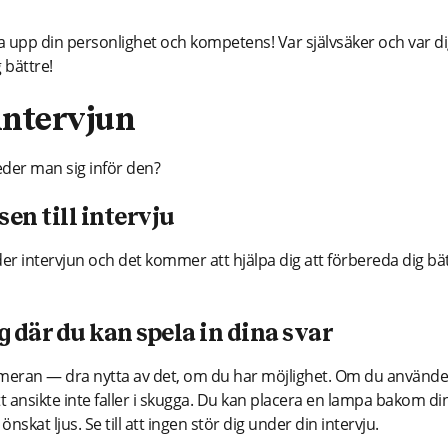
sa upp din personlighet och kompetens! Var självsäker och var d
 bättre!
intervjun
der man sig inför den?
en till intervju
der intervjun och det kommer att hjälpa dig att förbereda dig bät
g där du kan spela in dina svar
kameran — dra nytta av det, om du har möjlighet. Om du använde
tt ansikte inte faller i skugga. Du kan placera en lampa bakom di
skat ljus. Se till att ingen stör dig under din intervju.