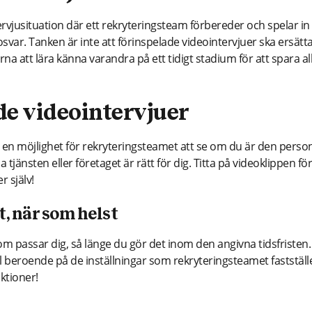
ervjusituation där ett rekryteringsteam förbereder och spelar in
ar. Tanken är inte att förinspelade videointervjuer ska ersätt
arna att lära känna varandra på ett tidigt stadium för att spara al
de videointervjuer
t en möjlighet för rekryteringsteamet att se om du är den perso
tjänsten eller företaget är rätt för dig. Titta på videoklippen för
 själv!
t, när som helst
om passar dig, så länge du gör det inom den angivna tidsfristen. 
al beroende på de inställningar som rekryteringsteamet fastställ
ktioner!