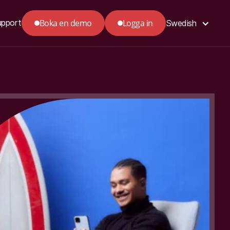
Boka en demo
Logga in
upport
Swedish