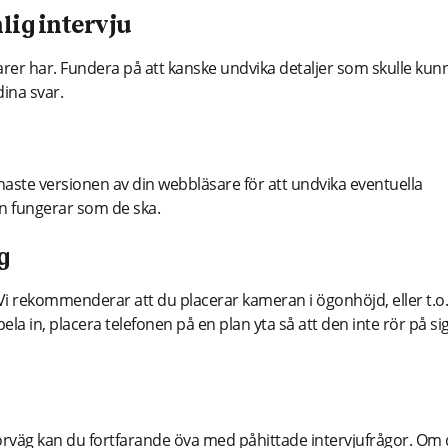
lig intervju
arer har. Fundera på att kanske undvika detaljer som skulle kun
dina svar.
enaste versionen av din webbläsare för att undvika eventuella
n fungerar som de ska.
g
 Vi rekommenderar att du placerar kameran i ögonhöjd, eller t.o
a in, placera telefonen på en plan yta så att den inte rör på si
 förväg kan du fortfarande öva med påhittade intervjufrågor. Om