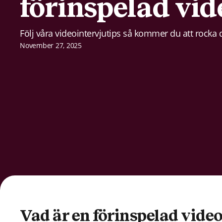
förinspelad vid
Följ våra videointervjutips så kommer du att rocka d
November 27, 2025
Vad är en förinspelad vide