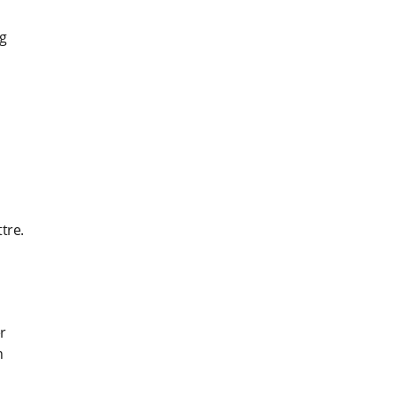
ig
tre.
r
n