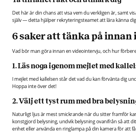
Ta tillfället i akt och utmärk dig
Det här är din chans att visa vem du verkligen är, samt vi
själv — detta hjälper rekryteringsteamet att lära känna dig
6 saker att tänka på innan 
Vad bör man göra innan en videointervju, och hur förbere
1. Läs noga igenom mejlet med kallels
I mejlet med kallelsen står det vad du kan förvänta dig un
Hoppa inte över det!
2. Välj ett tyst rum med bra belysnin
Naturligt ljus är mest smickrande när du sitter framför 
konstgjord belysning, undvik belysning ovanifrån så att di
enhet eller använda en ringlampa på din kamera för att få ön