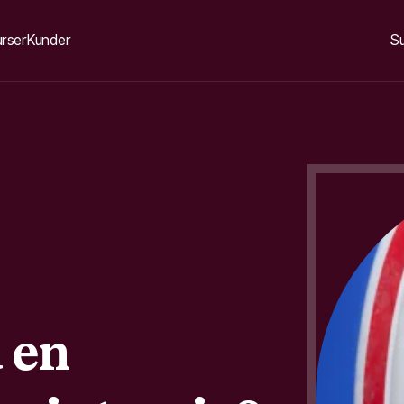
rser
Kunder
S
 en