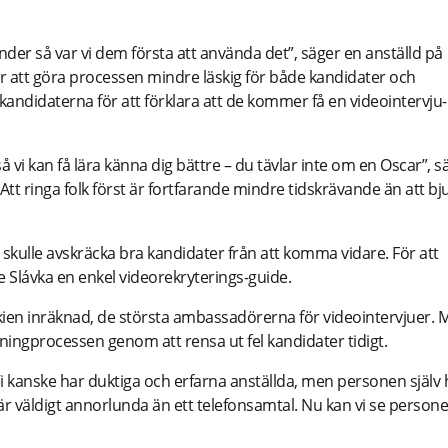
nder så var vi dem första att använda det”, säger en anställd på
ör att göra processen mindre läskig för både kandidater och
e kandidaterna för att förklara att de kommer få en videointervju-
 så vi kan få lära känna dig bättre – du tävlar inte om en Oscar”, s
tt ringa folk först är fortfarande mindre tidskrävande än att bj
skulle avskräcka bra kandidater från att komma vidare. För att
 Slávka en enkel videorekryterings-guide.
ckien inräknad, de största ambassadörerna för videointervjuer. 
eningprocessen genom att rensa ut fel kandidater tidigt.
Vi kanske har duktiga och erfarna anställda, men personen själv 
lm är väldigt annorlunda än ett telefonsamtal. Nu kan vi se person