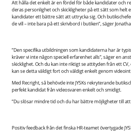
Att hålla det enkelt är en fördel för både kandidater och 
deras personlighet och skickligheter på ett sätt som helt enke
kandidater ett bättre sätt att uttrycka sig. Och butikschef
de vill – inte bara på ett skrivbord i butiken”, säger Jonatha
Skapa ett positivt Employer Brand
”Den specifika utbildningen som kandidaterna har är typisk
kräver vi inte någon speciell erfarenhet alls”, säger en ans
skicklighet. Och du kan inte riktigt se attityden från ett CV,
kan se detta väldigt fort och väldigt enkelt genom videoint
Med Recright, så behövde inte JYSKs rekryterande butiksch
perfekt kandidat från videosvaren enkelt och smidigt.
”Du slösar mindre tid och du har bättre möjligheter till att
Forma Recright för en global rekrytering
Positiv feedback från det finska HR-teamet övertygade JYSK