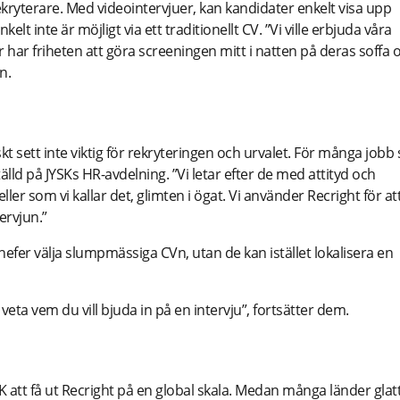
rekryterare. Med videointervjuer, kan kandidater enkelt visa upp
lt inte är möjligt via ett traditionellt CV. ”Vi ville erbjuda våra
er har friheten att göra screeningen mitt i natten på deras soffa
n.
t sett inte viktig för rekryteringen och urvalet. För många jobb 
tälld på JYSKs HR-avdelning. ”Vi letar efter de med attityd och
 eller som vi kallar det, glimten i ögat. Vi använder Recright för at
ervjun.”
efer välja slumpmässiga CVn, utan de kan istället lokalisera en
 veta vem du vill bjuda in på en intervju”, fortsätter dem.
 att få ut Recright på en global skala. Medan många länder glat