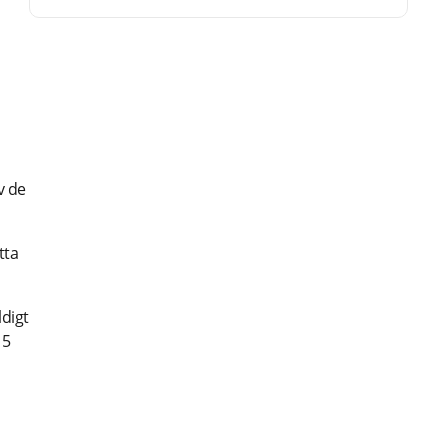
v de
tta
ldigt
15