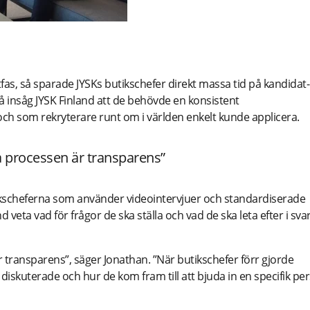
teringsprocess
fas, så sparade JYSKs butikschefer direkt massa tid på kandidat-
å insåg JYSK Finland att de behövde en konsistent
ch som rekryterare runt om i världen enkelt kunde applicera.
a processen är transparens”
ikscheferna som använder videointervjuer och standardiserade
nd veta vad för frågor de ska ställa och vad de ska leta efter i sva
 transparens”, säger Jonathan. ”När butikschefer förr gjorde
e diskuterade och hur de kom fram till att bjuda in en specifik pe