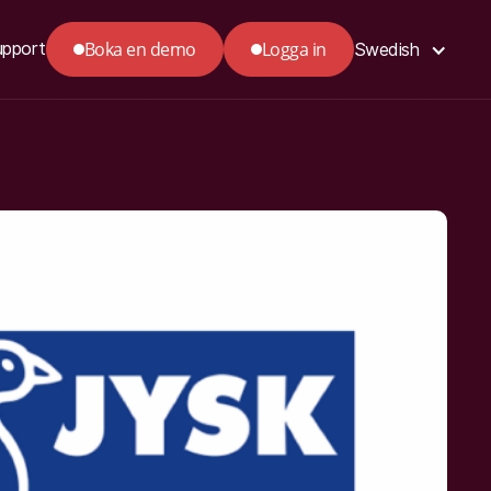
Boka en demo
Logga in
upport
Swedish