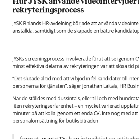
Hur JYSK använde videointervjuer fö
rekryteringsprocess
JYSK Finlands HR-avdelning började att använda videointer
anställda, samtidigt som de skapade en bättre kandidatuppl
CV-screening: Hårt arbete, liten belöning
JYSKs screeningprocess involverade förut att se igenom CV
minst effektiva delarna av rekryteringen var att slösa tid
”Det slutade alltid med att vi bjöd in fel kandidater till 
personerna för tjänsten”, säger Jonathan Laitala, HR Busi
När de ställdes med dussintals, eller till och med hundrat
liten rekryteringserfarenhet – en mycket varierad uppfatt
minuter på att kolla igenom ett enda CV. Inte nog med at
personalomsättning för butiksbiträden.
format_quote“Du kan inte riktigt se attityden 