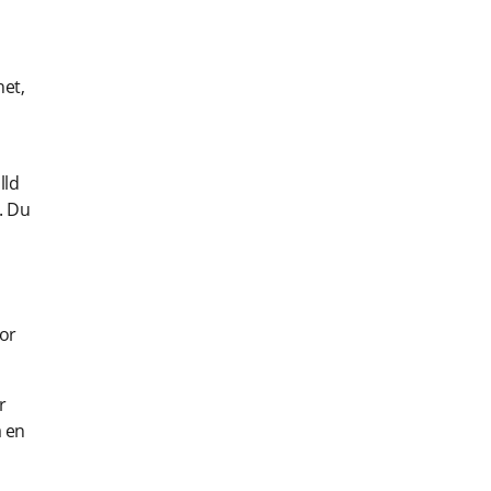
het,
lld
. Du
gor
r
a en