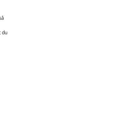
så
t du