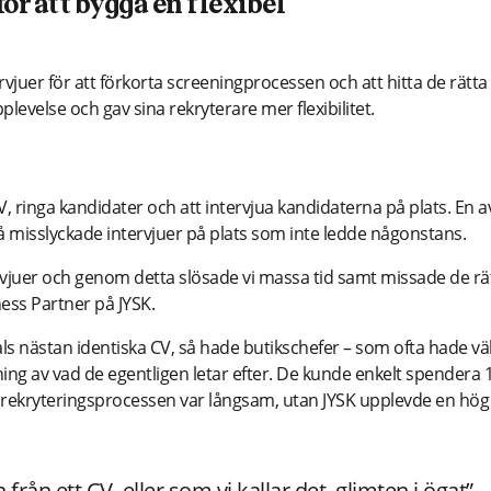
r att bygga en flexibel
vjuer för att förkorta screeningprocessen och att hitta de rätta
evelse och gav sina rekryterare mer flexibilitet.
, ringa kandidater och att intervjua kandidaterna på plats. En a
 på misslyckade intervjuer på plats som inte ledde någonstans.
intervjuer och genom detta slösade vi massa tid samt missade de rä
ness Partner på JYSK.
als nästan identiska CV, så hade butikschefer – som ofta hade vä
ning av vad de egentligen letar efter. De kunde enkelt spendera 
t rekryteringsprocessen var långsam, utan JYSK upplevde en hög
från ett CV, eller som vi kallar det, glimten i ögat”