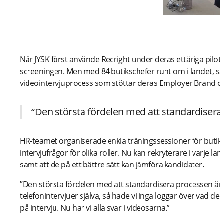
Att bygga en standardiserad videorekry
När JYSK först använde Recright under deras ettåriga pilot
screeningen. Men med 84 butikschefer runt om i landet, s
videointervjuprocess som stöttar deras Employer Brand o
“Den största fördelen med att standardiser
HR-teamet organiserade enkla träningssessioner för but
intervjufrågor för olika roller. Nu kan rekryterare i varje la
samt att de på ett bättre sätt kan jämföra kandidater.
”Den största fördelen med att standardisera processen är
telefonintervjuer själva, så hade vi inga loggar över vad d
på intervju. Nu har vi alla svar i videosarna.”