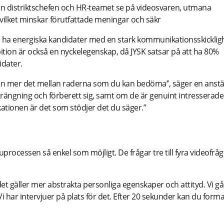
 kan distriktschefen och HR-teamet se på videosvaren, utmana
 vilket minskar förutfattade meningar och säkr
ill ha energiska kandidater med en stark kommunikationsskicklig
mbition är också en nyckelegenskap, då JYSK satsar på att ha 80%
idater.
tan mer det mellan raderna som du kan bedöma’’, säger en anstä
trängning och förberett sig, samt om de är genuint intresserade
ationen är det som stödjer det du säger.”
juprocessen så enkel som möjligt. De frågar tre till fyra videofrå
det gäller mer abstrakta personliga egenskaper och attityd. Vi gå
 Vi har intervjuer på plats för det. Efter 20 sekunder kan du form