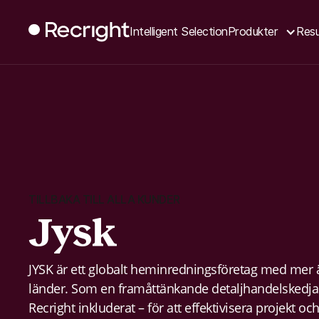
Intelligent Selection
Produkter
Resu
TILLBAKA TILL ALLA KUNDER
Jysk
JYSK är ett globalt heminredningsföretag med mer ä
länder. Som en framåttänkande detaljhandelskedja 
Recright inkluderat – för att effektivisera projekt och 