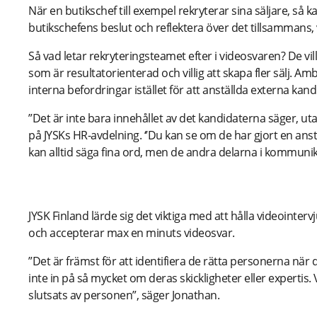
När en butikschef till exempel rekryterar sina säljare, så
butikschefens beslut och reflektera över det tillsammans,
Så vad letar rekryteringsteamet efter i videosvaren? De v
som är resultatorienterad och villig att skapa fler sälj. A
interna befordringar istället för att anställda externa kand
”Det är inte bara innehållet av det kandidaterna säger, u
på JYSKs HR-avdelning. ‘’Du kan se om de har gjort en ans
kan alltid säga fina ord, men de andra delarna i kommunik
“Håll det enkelt!”
JYSK Finland lärde sig det viktiga med att hålla videointerv
och accepterar max en minuts videosvar.
”Det är främst för att identifiera de rätta personerna när 
inte in på så mycket om deras skickligheter eller expertis.
slutsats av personen”, säger Jonathan.