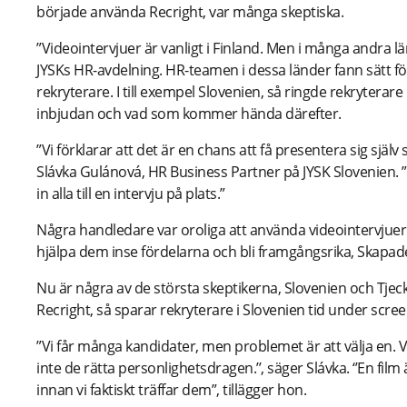
började använda Recright, var många skeptiska.
”Videointervjuer är vanligt i Finland. Men i många andra lä
JYSKs HR-avdelning. HR-teamen i dessa länder fann sätt f
rekryterare. I till exempel Slovenien, så ringde rekryterar
inbjudan och vad som kommer hända därefter.
”Vi förklarar att det är en chans att få presentera sig själv
Slávka Gulánová, HR Business Partner på JYSK Slovenien. ”A
in alla till en intervju på plats.”
Några handledare var oroliga att använda videointervjuer 
hjälpa dem inse fördelarna och bli framgångsrika, Skapade
Nu är några av de största skeptikerna, Slovenien och Tje
Recright, så sparar rekryterare i Slovenien tid under scre
”Vi får många kandidater, men problemet är att välja en. 
inte de rätta personlighetsdragen.’’, säger Slávka. ‘’En fi
innan vi faktiskt träffar dem”, tillägger hon.