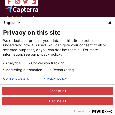
Yritys
Ratkaisut
English
Ota yhteyttä
Intelligent Selection
Privacy on this site
Tietoa meistä
Prepare
Työpaikat
Screen
We collect and process your data on this site to better
Sertifioinnit ja raportit
Interview
understand how it is used. You can give your consent to all or
Yksityisyys ja turvallisuus
Decide
selected purposes, or you can decline them all. For more
Katso esittely
Improve
information, see our privacy policy.
Resurssit
Analytics
Conversion tracking
Resurssit
Artikkelit
Marketing automation
Remarketing
Oppaat
Webinaarit
Consent details
Privacy policy
Asiakastarinat
Integraatiokumppanit
Accept all
Decline all
© 2025 Recright. Kaikki oikeudet pidätetään.
Tietosuoja-asetukset
Tietosuojaseloste
Powered by