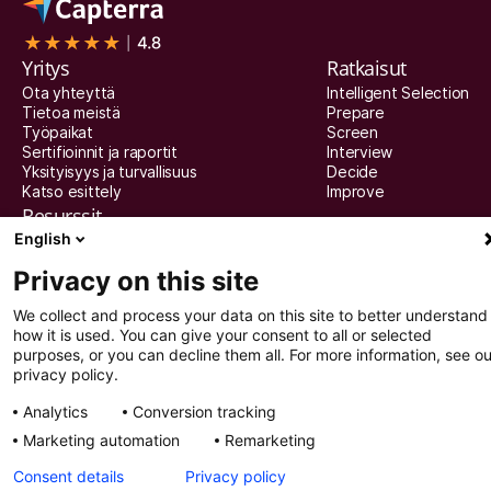
Yritys
Ratkaisut
Ota yhteyttä
Intelligent Selection
Tietoa meistä
Prepare
Työpaikat
Screen
Sertifioinnit ja raportit
Interview
Yksityisyys ja turvallisuus
Decide
Katso esittely
Improve
Resurssit
English
Resurssit
Artikkelit
Privacy on this site
Oppaat
Webinaarit
We collect and process your data on this site to better understand
Asiakastarinat
how it is used. You can give your consent to all or selected
Integraatiokumppanit
purposes, or you can decline them all. For more information, see ou
privacy policy.
© 2025 Recright. Kaikki oikeudet pidätetään.
Analytics
Conversion tracking
Tietosuoja-asetukset
Tietosuojaseloste
Marketing automation
Remarketing
Consent details
Privacy policy