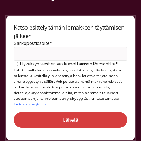
Katso esittely tämän lomakkeen täyttämisen
jälkeen
Sähköpostiosoite*
Hyväksyn viestien vastaanottamisen Recrightiltä*
Lähettämällä tämän lomakkeen, suostut siihen, että Recright voi
tallentaa ja käsitellä yllä lähetettyjä henkilötietoja tarjotakseen
sinulle pyydetyn sisällön. Voit peruuttaa nämä markkinointiviestit
milloin tahansa. Lisätietoja peruutuksen peruuttamisesta,
tietosuojakäytännöistämme ja siitä, miten olemme sitoutuneet
suojaamaan ja kunnioittamaan yksityisyyttäsi, on tutustumassa
Tietosuojakäytäntö
.