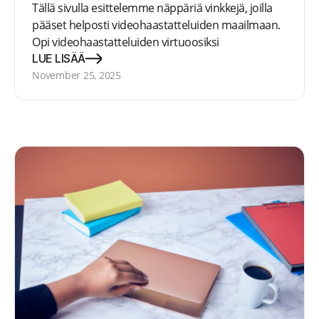
Tällä sivulla esittelemme näppäriä vinkkejä, joilla
pääset helposti videohaastatteluiden maailmaan.
Opi videohaastatteluiden virtuoosiksi
vinkeillämme!
LUE LISÄÄ
November 25, 2025