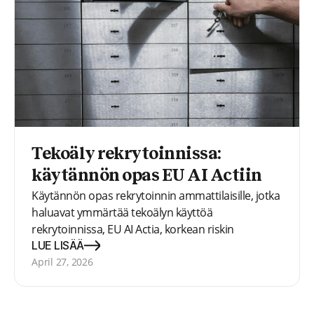
Tekoäly rekrytoinnissa:
käytännön opas EU AI Actiin
Käytännön opas rekrytoinnin ammattilaisille, jotka
haluavat ymmärtää tekoälyn käyttöä
rekrytoinnissa, EU AI Actia, korkean riskin
luokittelua sekä eroa hakijoita arvioivan tekoälyn ja
LUE LISÄÄ
ihmisen päätöksentekoa tukevan tekoälyn välillä.
April 27, 2026