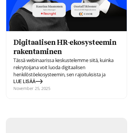
Digitaalisen HR-ekosysteemin
rakentaminen
Tässä webinaarissa keskustelemme siitä, kuinka
rekrytoijana voit luoda digitaalisen
henkilöstöekosysteemin, sen rajoituksista ja
välttämättömistä työkaluista
LUE LISÄÄ
November 25, 2025