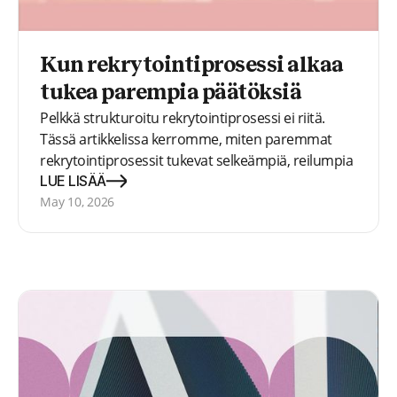
Kun rekrytointiprosessi alkaa
tukea parempia päätöksiä
Pelkkä strukturoitu rekrytointiprosessi ei riitä.
Tässä artikkelissa kerromme, miten paremmat
rekrytointiprosessit tukevat selkeämpiä, reilumpia
ja näyttöön perustuvia päätöksiä.
LUE LISÄÄ
May 10, 2026