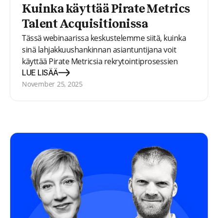
Kuinka käyttää Pirate Metrics
Talent Acquisitionissa
Tässä webinaarissa keskustelemme siitä, kuinka
sinä lahjakkuushankinnan asiantuntijana voit
käyttää Pirate Metricsia rekrytointiprosessien
parantamiseen
LUE LISÄÄ
November 25, 2025