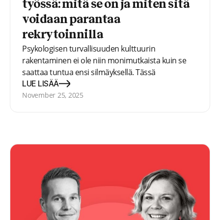
työssä: mitä se on ja miten sitä
voidaan parantaa
rekrytoinnilla
Psykologisen turvallisuuden kulttuurin
rakentaminen ei ole niin monimutkaista kuin se
saattaa tuntua ensi silmäyksellä. Tässä
webinaarissa selvitämme psykologisen
LUE LISÄÄ
turvallisuuden hämmennyksen, selitämme, kuinka
November 25, 2025
jokapäiväinen käyttäytyminen voi edistää
onnellisia työympäristöjä, ja annamme sinulle
työkalut, joita voit käyttää organisaatiossasi.</p>