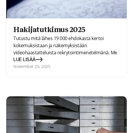
Hakijatutkimus 2025
Tutustu mitä lähes 19 000 ehdokasta kertoi
kokemuksistaan ja näkemyksistään
videohaastatteluista rekrytointimenetelmänä. Me
halusimme tietää, joten kysyimme. Ja lähes 19 000
LUE LISÄÄ
ehdokasta ympäri maailmaa vastasi.
November 25, 2025