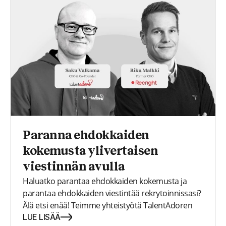
Paranna ehdokkaiden
kokemusta ylivertaisen
viestinnän avulla
Haluatko parantaa ehdokkaiden kokemusta ja
parantaa ehdokkaiden viestintää rekrytoinnissasi?
Älä etsi enää! Teimme yhteistyötä TalentAdoren
kanssa tässä webinaarissa auttaaksemme sinua
LUE LISÄÄ