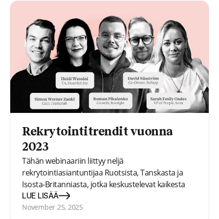
Rekrytointitrendit vuonna
2023
Tähän webinaariin liittyy neljä
rekrytointiasiantuntijaa Ruotsista, Tanskasta ja
Isosta-Britanniasta, jotka keskustelevat kaikesta
sosiaalisista kysymyksistä, kuten etätyön
LUE LISÄÄ
ongelmista, nykyaikaisten rekrytoijien
November 25, 2025