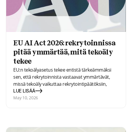
EU AI Act 2026: rekrytoinnissa
pitää ymmärtää, mitä tekoäly
tekee
EU:n tekoälyasetus tekee entistä tärkeämmäksi
sen, että rekrytoinnista vastaavat ymmärtävät,
missä tekoäly vaikuttaa rekrytointipäätöksiin,
inhimilliseen harkintaan ja hakijoiden arviointiin.
LUE LISÄÄ
May 10, 2026