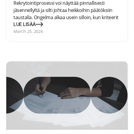
Rekrytointiprosessi voi näyttää pinnallisesti
jäsennellyltä ja silti johtaa heikkoihin päätöksiin
taustalla. Ongelma alkaa usein silloin, kun kriteerit
eivät kulje johdonmukaisesti mukana koko
LUE LISÄÄ
prosessin läpi.
March 25, 2026