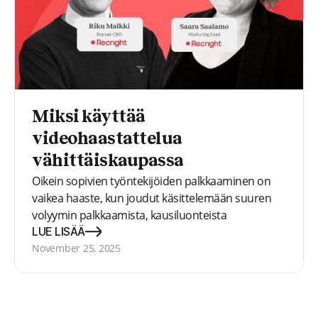
Miksi käyttää
videohaastattelua
vähittäiskaupassa
Oikein sopivien työntekijöiden palkkaaminen on
vaikea haaste, kun joudut käsittelemään suuren
volyymin palkkaamista, kausiluonteista
palkkaamista ja korkeaa vaihtuvuusastetta. Tässä
LUE LISÄÄ
webinaarissa autamme sinua vastaamaan näihin
November 25, 2025
(ja muihin) haasteisiin videohaastatteluilla ja
jaamme vinkkejä ja oivalluksia, jotka olemme
saaneet vuosien aikana työskennellessämme
vähittäiskaupan yritysten kanssa!</p>