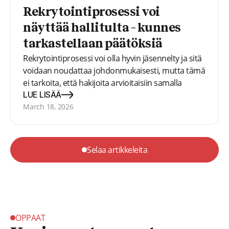
Rekrytointiprosessi voi
näyttää hallitulta – kunnes
tarkastellaan päätöksiä
Rekrytointiprosessi voi olla hyvin jäsennelty ja sitä
voidaan noudattaa johdonmukaisesti, mutta tämä
ei tarkoita, että hakijoita arvioitaisiin samalla
tavalla. Tässä artikkelissa tarkastelemme, missä
LUE LISÄÄ
vaihtelua esiintyy ja miksi päätösten
March 18, 2026
yhdenmukaistaminen vaikeutuu.
Selaa artikkeleita
OPPAAT