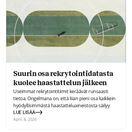
Suurin osa rekrytointidatasta
kuolee haastattelun jälkeen
Useimmat rekrytointitiimit keräävät runsaasti
tietoa. Ongelmana on, että liian pieni osa kaikkein
hyödyllisimmästä haastatteluaineistosta säilyy
sellaisessa muodossa, että se voi vielä
LUE LISÄÄ
myöhemmin tukea hakijoiden oikeudenmukaista
April 8, 2026
vertailua.