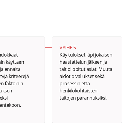
VAIHE 5
ehdokkaat
Käy tulokset läpi jokaisen
ain käyttäen
haastattelun jälkeen ja
 ja ennalta
taltioi opitut asiat. Muuta
tyjä kriteerejä
aidot oivallukset sekä
en faktoihin
prosessin että
uksen
henkilökohtaisten
eksi
taitojen parannuksiksi.
entekoon.