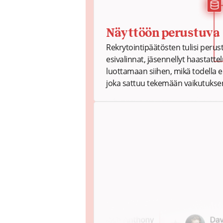
Näyttöön perustuva
Rekrytointipäätösten tulisi perust
esivalinnat, jäsennellyt haastatte
luottamaan siihen, mikä todella en
joka sattuu tekemään vaikutuksen j