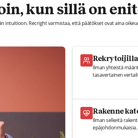
loin, kun sillä on en
n intuitioon. Recright varmistaa, että päätökset ovat aina oikeu
Rekrytoijilla
Ilman yhteistä määrit
tasavertainen verta
Rakenne kato
Ilman selkeitä rakent
epäjohdonmukaisia.