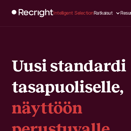
Intelligent Selection
Ratkaisut
Resur
Uusi standardi
tasapuoliselle,
näyttöön
perustuvalle