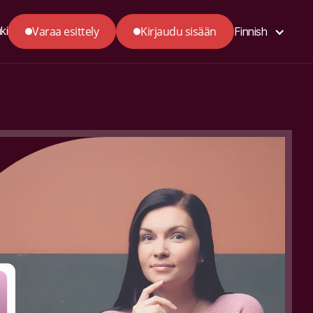
Varaa esittely
Kirjaudu sisään
ki
Finnish