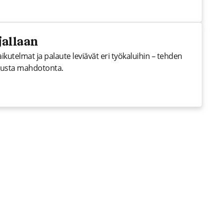
jallaan
ikutelmat ja palaute leviävät eri työkaluihin – tehden
ailusta mahdotonta.