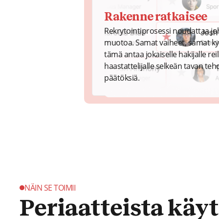
Rakenne ratkaisee
Rekrytointiprosessi noudattaa j
muotoa. Samat vaiheet, samat kys
tämä antaa jokaiselle hakijalle re
haastattelijalle selkeän tavan te
päätöksiä.
NÄIN SE TOIMII
Periaatteista käy