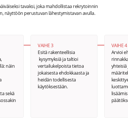
iväiseksi tavaksi, joka mahdollistaa rekrytoinnin
un, näyttöön perustuvan lähestymistavan avulla.
VAIHE 3
VAIHE 4
Esitä rakenteellisia
Arvioi 
,
kysymyksiä ja taltioi
rinnakk
llä: näin
vertailukelpoista tietoa
yhteisiä
jokaisesta ehdokkaasta ja
määritel
a
heidän todellisesta
keskitty
käytöksestään.
luottam
ta sekä
lisäämis
sossakin
päätöks