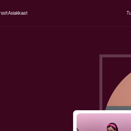
ssit
Asiakkaat
Tu