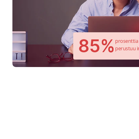
85%
prosenttia
perustuu in