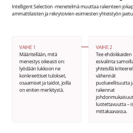
Intelligent Selection -menetelmä muuttaa rakenteen jokapä
ammattilaisten ja rekrytoivien esimiesten yhteistyön jaet
VAIHE 1
VAIHE 2
Määritellään, mitä
Tee ehdokkaiden
menestys oikeasti on:
esivalinta samoilla
lyödään lukkoon ne
yhteisillä kriteerei
konkreettiset tulokset,
vähennät
osaamiset ja taidot, joilla
puolueellisuutta j
on eniten merkitystä.
rakennat
johdonmukaisuut
luotettavuutta – i
mittakaavassa.