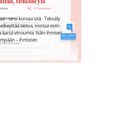
ama, tekoälyn
a - se ei korvaa sitä. Tekoäly
elkeyttää tietoa, nostaa esiin
a karsii vinoumia. Näin ihmiset
eimpään – ihmisten