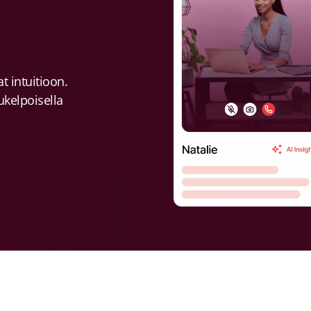
t intuitioon.
lukelpoisella