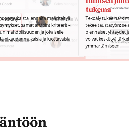
Ihmisen joht
tukema
ohdonmukaista, ennalta määriteltyä
Tekoäly tukee harkinta
ymykset, samat arviointikriteerit –
tekee taustatyön: se s
ilun mahdollisuuden ja jokaiselle
olennaiset yhteydet j
hdä oikeudenmukaisia ja luottavaisia
voivat keskittyä tärk
ymmärtämiseen.
täntöön