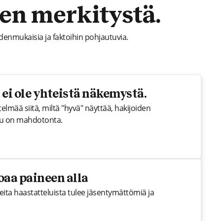
iten merkitystä.
denmukaisia ja faktoihin pohjautuvia.
 ei ole yhteistä näkemystä.
elmää siitä, miltä "hyvä" näyttää, hakijoiden
ilu on mahdotonta.
aa paineen alla
eita haastatteluista tulee jäsentymättömiä ja