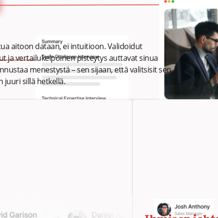
ua aitoon dataan, ei intuitioon. Validoidut
lut ja vertailukelpoinen pisteytys auttavat sinua
nustaa menestystä – sen sijaan, että valitsisit sen,
uuri sillä hetkellä.