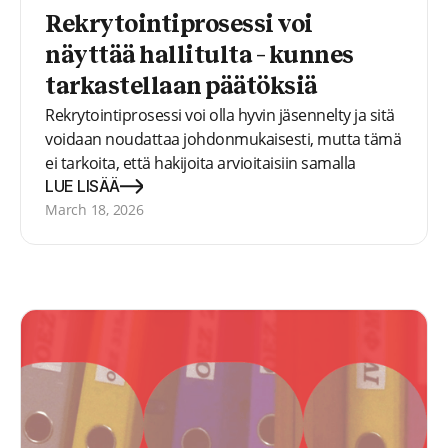
Rekrytointiprosessi voi
näyttää hallitulta – kunnes
tarkastellaan päätöksiä
Rekrytointiprosessi voi olla hyvin jäsennelty ja sitä
voidaan noudattaa johdonmukaisesti, mutta tämä
ei tarkoita, että hakijoita arvioitaisiin samalla
tavalla. Tässä artikkelissa tarkastelemme, missä
LUE LISÄÄ
vaihtelua esiintyy ja miksi päätösten
March 18, 2026
yhdenmukaistaminen vaikeutuu.