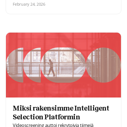
autonominen tekoäly voi heikentää vastuullisuutta
February 24, 2026
ja miten Recright kehittää tekoälyratkaisuja
vahvistamaan harkintaa, johdonmukaisuutta ja
vastuullisuutta, ei korvaamaan niitä.
Miksi rakensimme Intelligent
Selection Platformin
Videoscreening auttoi rekrytoivia tiimejä