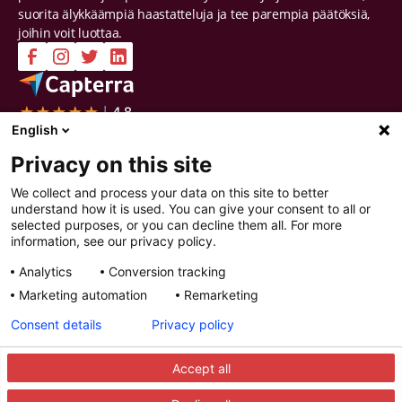
suorita älykkäämpiä haastatteluja ja tee parempia päätöksiä,
joihin voit luottaa.
English
Yritys
Ratkaisut
Ota yhteyttä
Intelligent Selection
Privacy on this site
Tietoa meistä
Prepare
Työpaikat
Screen
We collect and process your data on this site to better
Sertifioinnit ja raportit
Interview
understand how it is used. You can give your consent to all or
Yksityisyys ja turvallisuus
Decide
selected purposes, or you can decline them all. For more
Katso esittely
Improve
information, see our privacy policy.
Resurssit
Analytics
Conversion tracking
Resurssit
Artikkelit
Marketing automation
Remarketing
Oppaat
Webinaarit
Consent details
Privacy policy
Asiakastarinat
Integraatiokumppanit
Accept all