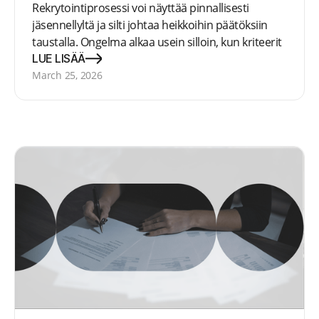
Rekrytointiprosessi voi näyttää pinnallisesti
jäsennellyltä ja silti johtaa heikkoihin päätöksiin
taustalla. Ongelma alkaa usein silloin, kun kriteerit
eivät kulje johdonmukaisesti mukana koko
LUE LISÄÄ
prosessin läpi.
March 25, 2026