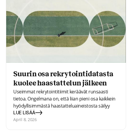
Suurin osa rekrytointidatasta
kuolee haastattelun jälkeen
Useimmat rekrytointitiimit keräävät runsaasti
tietoa. Ongelmana on, että liian pieni osa kaikkein
hyödyllisimmästä haastatteluaineistosta säilyy
sellaisessa muodossa, että se voi vielä
LUE LISÄÄ
myöhemmin tukea hakijoiden oikeudenmukaista
April 8, 2026
vertailua.