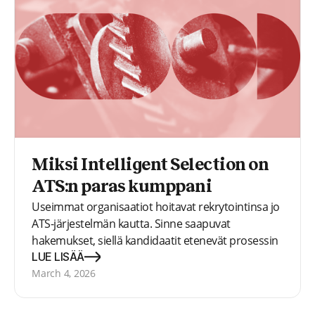
Miksi Intelligent Selection on
ATS:n paras kumppani
Useimmat organisaatiot hoitavat rekrytointinsa jo
ATS-järjestelmän kautta. Sinne saapuvat
hakemukset, siellä kandidaatit etenevät prosessin
vaiheesta toiseen, haastattelut aikataulutetaan ja
LUE LISÄÄ
dokumentaatio tallennetaan. ATS toimii
March 4, 2026
rekrytoinnin operatiivisena selkärankana: se pitää
prosessin hallinnassa ja varmistaa, että