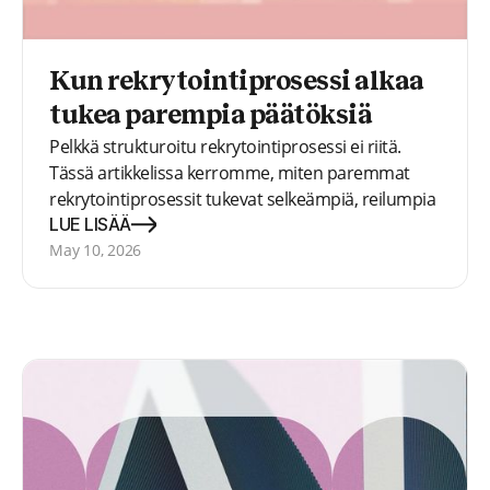
Kun rekrytointiprosessi alkaa
tukea parempia päätöksiä
Pelkkä strukturoitu rekrytointiprosessi ei riitä.
Tässä artikkelissa kerromme, miten paremmat
rekrytointiprosessit tukevat selkeämpiä, reilumpia
ja näyttöön perustuvia päätöksiä.
LUE LISÄÄ
May 10, 2026