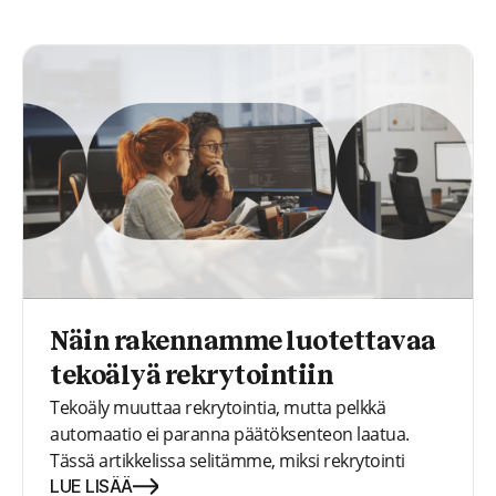
hakijatiedot ovat yhdessä paikassa.
Näin rakennamme luotettavaa
tekoälyä rekrytointiin
Tekoäly muuttaa rekrytointia, mutta pelkkä
automaatio ei paranna päätöksenteon laatua.
Tässä artikkelissa selitämme, miksi rekrytointi
alkaa hajota rakenteen kadotessa, miksi
LUE LISÄÄ