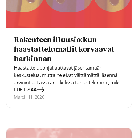
Rakenteen illuusio: kun
haastattelumallit korvaavat
harkinnan
Haastattelupohjat auttavat jäsentämään
keskustelua, mutta ne eivät välttämättä jäsennä
arviointia. Tässä artikkelissa tarkastelemme, miksi
rekrytointipäätökset voivat silti poiketa toisistaan,
LUE LISÄÄ
vaikka haastattelut näyttäisivät yhdenmukaisilta,
March 11, 2026
sekä mitä tutkimus kertoo siitä, mikä tekee
haastatteluista aidosti luotettavia.