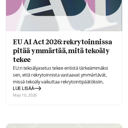
EU AI Act 2026: rekrytoinnissa
pitää ymmärtää, mitä tekoäly
tekee
EU:n tekoälyasetus tekee entistä tärkeämmäksi
sen, että rekrytoinnista vastaavat ymmärtävät,
missä tekoäly vaikuttaa rekrytointipäätöksiin,
inhimilliseen harkintaan ja hakijoiden arviointiin.
LUE LISÄÄ
May 10, 2026