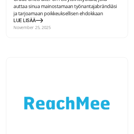
auttaa sinua mainostamaan työnantajabrändiäsi
ja tarjoamaan poikkeuksellisen ehdokkaan
kokemuksen - työpaikkailmoituksesta
LUE LISÄÄ
ensimmäiseen työpäivään
November 25, 2025