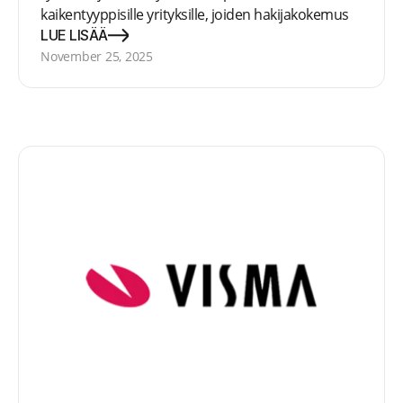
kaikentyyppisille yrityksille, joiden hakijakokemus
on etusijalla. Yli 200 000 käyttäjää yli 5000
LUE LISÄÄ
yrityksessä ympäri maailmaa valitsee Teamtailorin
November 25, 2025
rekrytointiin