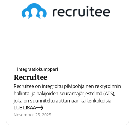
Integraatiokumppani
Recruitee
Recruitee on integroitu pilvipohjainen rekrytoinnin
hallinta- ja hakijoiden seurantajärjestelmä (ATS),
joka on suunniteltu auttamaan kaikenkokoisia
sisäisiä HR-tiimejä organisoimaan ja skaalaamaan
LUE LISÄÄ
rekrytointiprosessiaan.
November 25, 2025