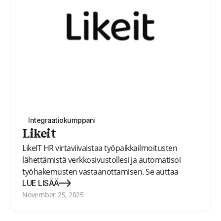
Integraatiokumppani
Likeit
LikeIT HR virtaviivaistaa työpaikkailmoitusten
lähettämistä verkkosivustollesi ja automatisoi
työhakemusten vastaanottamisen. Se auttaa
työhakemusten käsittelyyn liittyviä tehtäviä, kuten
LUE LISÄÄ
arviointeja, viestintää ja dokumentointia.
November 25, 2025