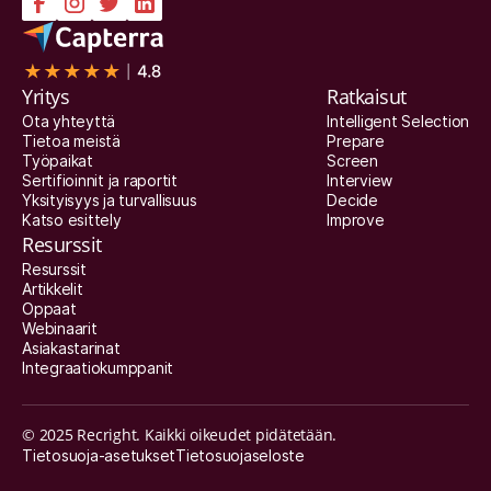
Yritys
Ratkaisut
Ota yhteyttä
Intelligent Selection
Tietoa meistä
Prepare
Työpaikat
Screen
Sertifioinnit ja raportit
Interview
Yksityisyys ja turvallisuus
Decide
Katso esittely
Improve
Resurssit
Resurssit
Artikkelit
Oppaat
Webinaarit
Asiakastarinat
Integraatiokumppanit
© 2025 Recright. Kaikki oikeudet pidätetään.
Tietosuoja-asetukset
Tietosuojaseloste