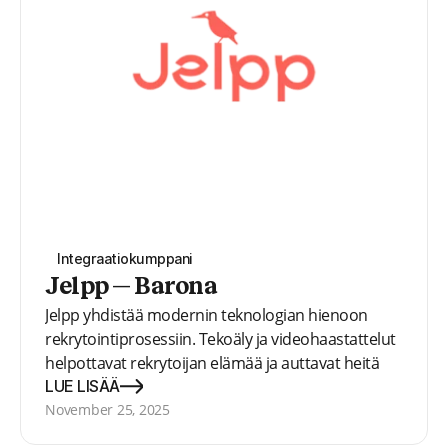
Integraatiokumppani
Jelpp — Barona
Jelpp yhdistää modernin teknologian hienoon
rekrytointiprosessiin. Tekoäly ja videohaastattelut
helpottavat rekrytoijan elämää ja auttavat heitä
löytämään parhaan ehdokkaan joka kerta. Tekoäly
LUE LISÄÄ
ei vain auta rekrytoijaa, vaan myös auttaa hakijoita
November 25, 2025
löytämään heille sopivat paikat.