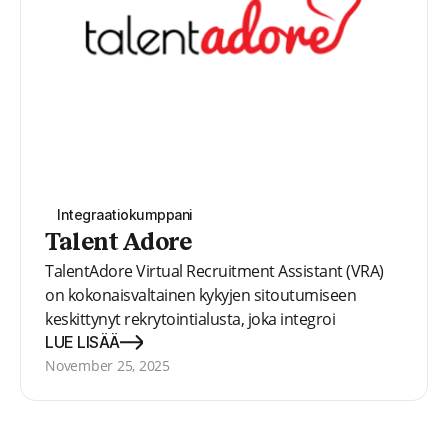
Integraatiokumppani
Talent Adore
TalentAdore Virtual Recruitment Assistant (VRA)
on kokonaisvaltainen kykyjen sitoutumiseen
keskittynyt rekrytointialusta, joka integroi
hakijoiden seurantajärjestelmän, tekoälypohjaisen
LUE LISÄÄ
viestinnän ja sovitustekniikan sekä edistyneen
November 25, 2025
automaation.