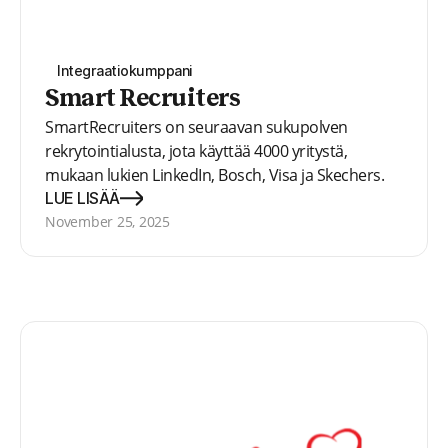
Integraatiokumppani
Smart Recruiters
SmartRecruiters on seuraavan sukupolven
rekrytointialusta, jota käyttää 4000 yritystä,
mukaan lukien LinkedIn, Bosch, Visa ja Skechers.
Kolmansien osapuolten sovellusten ja palveluiden
LUE LISÄÄ
ekosysteemi auttaa rekrytoijia vapautumaan
November 25, 2025
kömpelöistä käyttäjäkokemuksista ja poistaa
esteet rekrytoinnin onnistumiselle. Alusta antaa
kykyjenhankintatiimeille mahdollisuuden koko
rekrytointimatkalla houkuttelusta valintaan
palkkaamiseen.