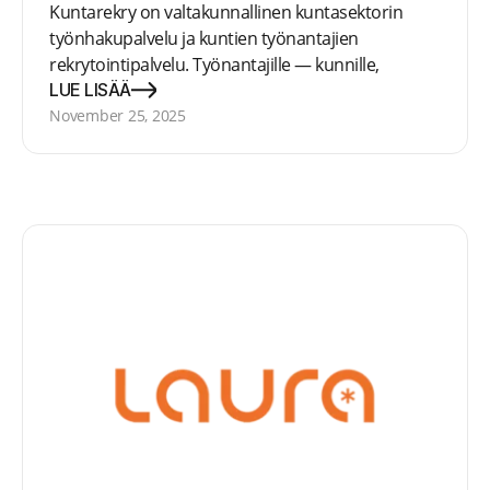
Kuntarekry on valtakunnallinen kuntasektorin
työnhakupalvelu ja kuntien työnantajien
rekrytointipalvelu. Työnantajille — kunnille,
kaupungeille, kuntaliitoille ja kuntayrityksille
LUE LISÄÄ
Kuntarekry tarjoaa rekrytointiohjelmistoja ja
November 25, 2025
asiantuntijapalveluja, jotka soveltuvat ulkoiseen ja
sisäiseen rekrytointiin sekä rekrytoinnin hallintaan.