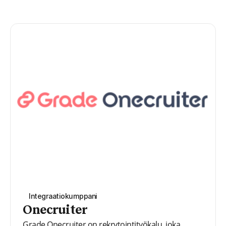
Integraatiokumppani
Onecruiter
Grade Onecruiter on rekrytointityökalu, joka