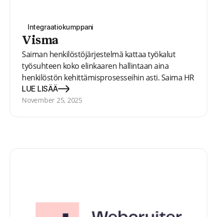
Integraatiokumppani
Visma
Saiman henkilöstöjärjestelmä kattaa työkalut
työsuhteen koko elinkaaren hallintaan aina
henkilöstön kehittämisprosesseihin asti. Saima HR
toimii pilvipalveluna, joten sen toteutus on
LUE LISÄÄ
helppoa ja nopeaa.
November 25, 2025