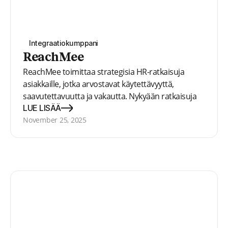
Integraatiokumppani
ReachMee
ReachMee toimittaa strategisia HR-ratkaisuja
asiakkaille, jotka arvostavat käytettävyyttä,
saavutettavuutta ja vakautta. Nykyään ratkaisuja
käyttää yli 500 organisaatiota sekä julkisella että
LUE LISÄÄ
yksityisellä sektorilla.
November 25, 2025