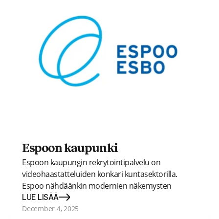
Espoon kaupunki
Espoon kaupungin rekrytointipalvelu on
videohaastatteluiden konkari kuntasektorilla.
Espoo nähdäänkin modernien näkemysten
ansiosta kiinnostavana ja nykyaikaisena
LUE LISÄÄ
työnantajana.
December 4, 2025