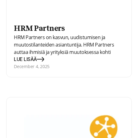
HRM Partners
HRM Partners on kasvun, uudistumisen ja
muutostilanteiden asiantuntija. HRM Partners
auttaa ihmisiä ja yrityksiä muutoksessa kohti
parempaa ja merkityksellisempää työelämää.
LUE LISÄÄ
December 4, 2025