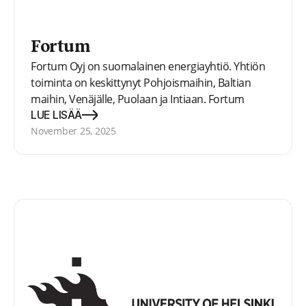
Fortum
Fortum Oyj on suomalainen energiayhtiö. Yhtiön
toiminta on keskittynyt Pohjoismaihin, Baltian
maihin, Venäjälle, Puolaan ja Intiaan. Fortum
Recycling & Waste, entinen Ekokem, tarjoaa
LUE LISÄÄ
ympäristöasioiden hallintaan ja
November 25, 2025
materiaalitehokkuuteen liittyviä palveluita
Pohjoismaissa.