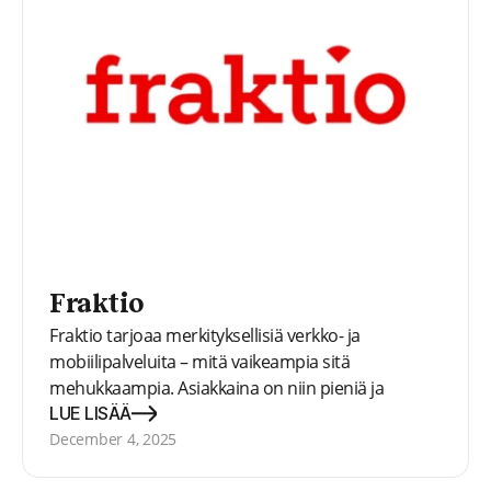
Fraktio
Fraktio tarjoaa merkityksellisiä verkko- ja
mobiilipalveluita – mitä vaikeampia sitä
mehukkaampia. Asiakkaina on niin pieniä ja
ketteriä start-up -yrityksiä kuin suuria
LUE LISÄÄ
pörssiyrityksiä. Tavoitteena on aina laadukas,
December 4, 2025
kestävä ja asiakkaan tarpeita vastaava ratkaisu.