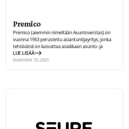
Premico
Premico (aiemmin nimeltään Asuntoverstas) on
vuonna 1963 perustettu asiantuntijayritys, jonka
tehtävänä on kasvattaa asiakkaan asunto- ja
kiinteistövarallisuuden arvoa. Asuntoverstas
LUE LISÄÄ
tarjoaa ainutlaatuista tuottonäkökulmaan
November 25, 2025
perustuvaa palvelukokonaisuutta.