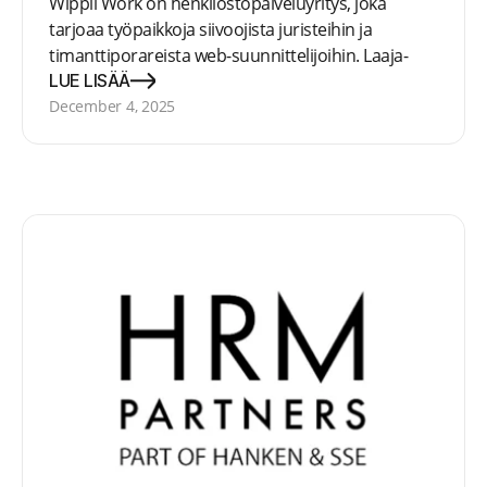
Wippii Work on henkilöstöpalveluyritys, joka
tarjoaa työpaikkoja siivoojista juristeihin ja
timanttiporareista web-suunnittelijoihin. Laaja-
alaiset työalat tarvitsevat toimialatuntemusta ja
LUE LISÄÄ
sitä Wippiissä riittää.
December 4, 2025