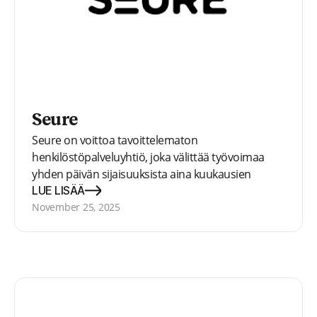
Seure
Seure on voittoa tavoittelematon
henkilöstöpalveluyhtiö, joka välittää työvoimaa
yhden päivän sijaisuuksista aina kuukausien
mittaisiin työsuhteisiin. Seure auttaa asiakkaita
LUE LISÄÄ
myös muissa henkilöstöasioissa, kuten
November 25, 2025
rekrytoinnissa ja henkilöstöresurssien
optimoinnissa.