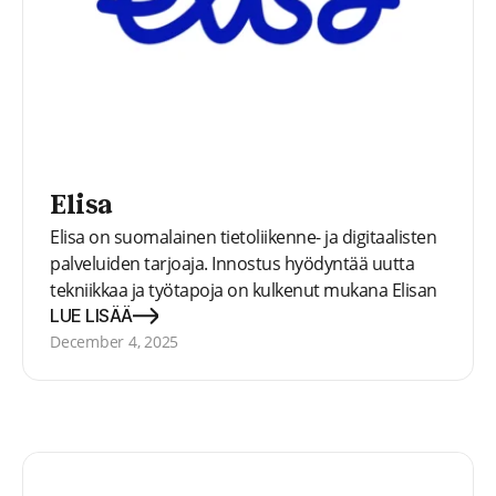
Elisa
Elisa on suomalainen tietoliikenne- ja digitaalisten
palveluiden tarjoaja. Innostus hyödyntää uutta
tekniikkaa ja työtapoja on kulkenut mukana Elisan
lähes 140-vuotisella taipaleellamme. Elisa palvelee
LUE LISÄÄ
yli 2,8 miljoonaa asiakasta Suomessa ja Virossa
December 4, 2025
sekä kansainvälisesti.