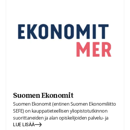
Suomen Ekonomit
Suomen Ekonomit (entinen Suomen Ekonomiliitto
SEFE) on kauppatieteellisen yliopistotutkinnon
suorittaneiden ja alan opiskelijoiden palvelu- ja
etujärjestö. Suomen Ekonomien jäsenet kuuluvat
LUE LISÄÄ