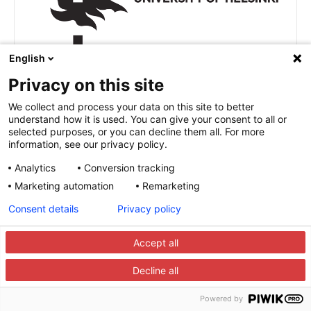
English
Privacy on this site
We collect and process your data on this site to better
understand how it is used. You can give your consent to all or
Helsingin Yliopisto
selected purposes, or you can decline them all. For more
information, see our privacy policy.
Helsingin yliopisto on Suomen suurin ja vanhin
akateeminen oppilaitos. Yliopisto on
Analytics
Conversion tracking
kansainvälinen akateeminen yhteisö, johon kuuluu
Marketing automation
Remarketing
40 000 opiskelijaa ja henkilökunnan jäsentä, ja se
LUE LISÄÄ
Consent details
Privacy policy
toimii neljällä kampuksella Helsingissä ja 17
November 25, 2025
muussa kohteessa. Yliopistolla on Suomen laajin
Accept all
tieteenala, johon kuuluu 11 tiedekuntaa sekä noin
37 kandidaatin tutkinto-ohjelmaa ja 56
Decline all
maisteriohjelmaa.
Powered by