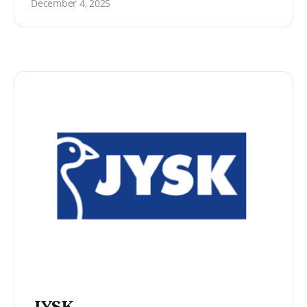
25 paikallisyhdistykseen ja 14
December 4, 2025
opiskelijayhdistykseen.