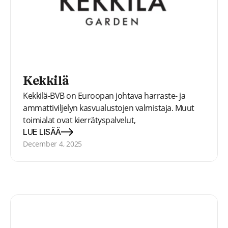
Kekkilä
Kekkilä-BVB on Euroopan johtava harraste- ja
ammattiviljelyn kasvualustojen valmistaja. Muut
toimialat ovat kierrätyspalvelut,
kompostointituotteet, ja eläinkuivikkeet. Kekkilä
LUE LISÄÄ
tarjoaa tuotteita ja palveluja ammattimaisille
December 4, 2025
kasvihuoneviljelijöille, kuluttajille ja viherrakentajille
yli 100 maahan ympäri maailmaa.