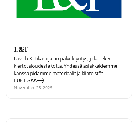
L&T
Lassila & Tikanoja on palveluyritys, joka tekee
kiertotaloudesta totta. Yhdessä asiakkaidemme
kanssa pidämme materiaalit ja kiinteistöt
mahdollisimman pitkään tuottavassa käytössä
LUE LISÄÄ
sekä tehostamme raaka-aineiden ja energian
November 25, 2025
käyttöä. L&T toimii Suomessa ja Ruotsissa. L&T on
listattu Nasdaq Helsingissä.