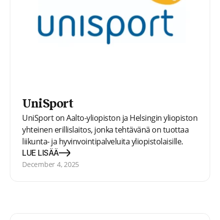
UniSport
UniSport on Aalto-yliopiston ja Helsingin yliopiston
yhteinen erillislaitos, jonka tehtävänä on tuottaa
liikunta- ja hyvinvointipalveluita yliopistolaisille.
Palveluitaan käyttää vuosittain noin 27 000
LUE LISÄÄ
asiakasta, käyntikertoja on yli miljoona vuodessa.
December 4, 2025