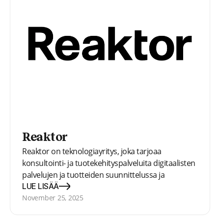
Reaktor
Reaktor on teknologiayritys, joka tarjoaa
konsultointi- ja tuotekehityspalveluita digitaalisten
palvelujen ja tuotteiden suunnittelussa ja
kehittämisessä. Yritys toimii seitsemässä maassa
LUE LISÄÄ
ja työllistää 550 henkilöä.
November 25, 2025