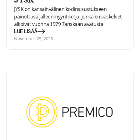
JYSK
JYSK on kansainvälinen kodinsisustukseen
painottuva jälleenmyyntiketju, jonka ensiaskeleet
alkoivat vuonna 1979 Tanskaan avatusta
myymälästä. Tänään JYSK-konsernilla on yli 3000
LUE LISÄÄ
myymälää 51 maassa eri puolilla maailmaa.
November 25, 2025
Henkilökunta koostuu lähes 26 500 työntekijästä.