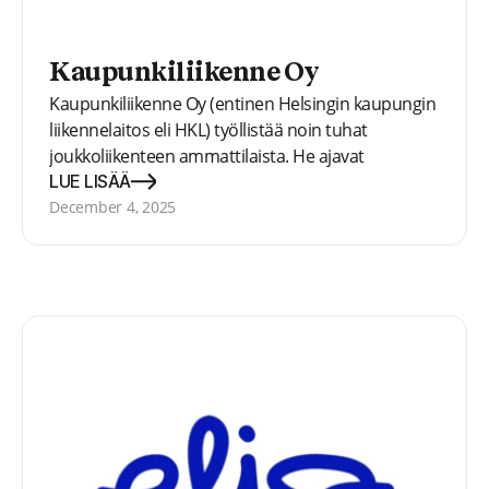
Kaupunkiliikenne Oy
Kaupunkiliikenne Oy (entinen Helsingin kaupungin
liikennelaitos eli HKL) työllistää noin tuhat
joukkoliikenteen ammattilaista. He ajavat
raitiovaunuja ja metrojunia, ohjaavat liikennettä
LUE LISÄÄ
valvomoissa, huoltavat kalustoa, ratoja ja
December 4, 2025
kiinteistöjä, suunnittelevat ja toteuttavat uusia
hankkeita.