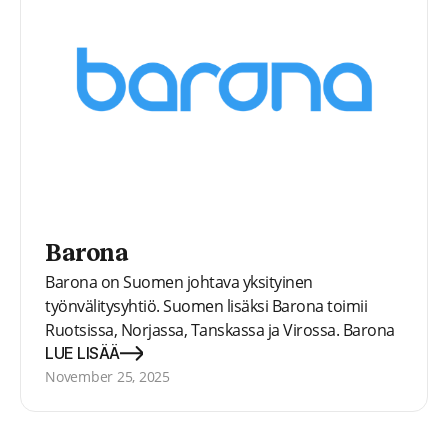
Barona
Barona on Suomen johtava yksityinen
työnvälitysyhtiö. Suomen lisäksi Barona toimii
Ruotsissa, Norjassa, Tanskassa ja Virossa. Barona
käyttää monia nykyaikaisia ​​työnhaun menetelmiä
LUE LISÄÄ
– kuten Recrightia – löytääkseen työtä vuosittain yli
November 25, 2025
30 000 työnhakijalle.