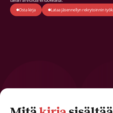
tavan arvioida ehdokkaita.
Osta kirja
Lataa jäsennellyn rekrytoinnin työ
Mitä
kirja
sisältää