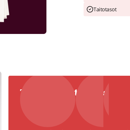
Taitotasot
Tietoa kirjoittajasta