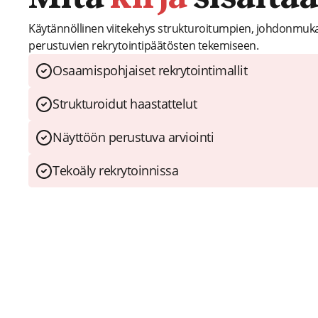
Käytännöllinen viitekehys strukturoitumpien, johdonmuk
perustuvien rekrytointipäätösten tekemiseen.
Osaamispohjaiset rekrytointimallit
Strukturoidut haastattelut
Näyttöön perustuva arviointi
Tekoäly rekrytoinnissa