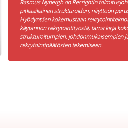
Rasmus Nybergh on Recrightin toimitusjohtaj
pitkäaikainen strukturoidun, näyttöön peru
Hyödyntäen kokemustaan rekrytointiteknol
käytännön rekrytointityöstä, tämä kirja ko
strukturoitumpien, johdonmukaisempien ja
rekrytointipäätösten tekemiseen.