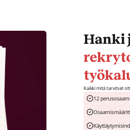
Hanki 
rekryt
työkal
Kaikki mitä tarvitset o
12 perusosaami
Osaamismääritt
Käyttäytymisindi