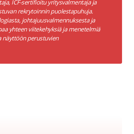
a, ICF-sertifioitu yritysvalmentaja ja
stuvan rekrytoinnin puolestapuhuja.
ogiasta, johtajuusvalmennuksesta ja
koaa yhteen viitekehyksiä ja menetelmiä
 näyttöön perustuvien