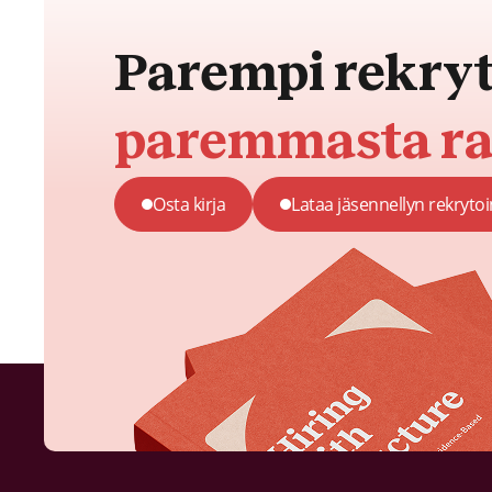
Parempi rekryt
paremmasta ra
Osta kirja
Lataa jäsennellyn rekryto