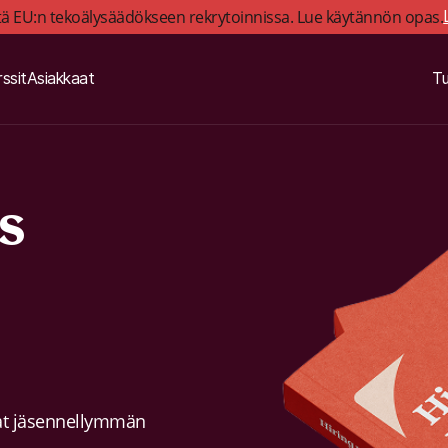
tä EU:n tekoälysäädökseen rekrytoinnissa. Lue käytännön opas.
ssit
Asiakkaat
Tu
s
uavat jäsennellymmän