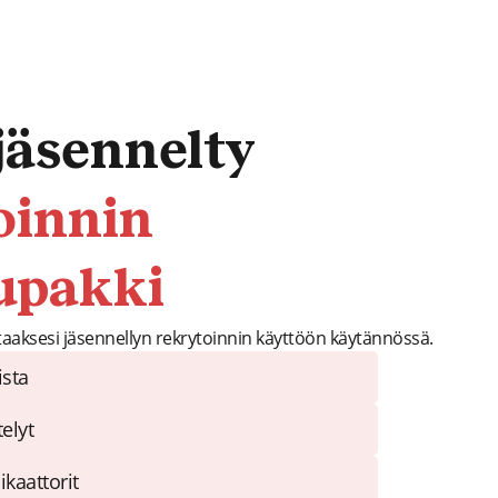
jäsennelty
oinnin
upakki
ttaaksesi jäsennellyn rekrytoinnin käyttöön käytännössä.
sta
elyt
kaattorit