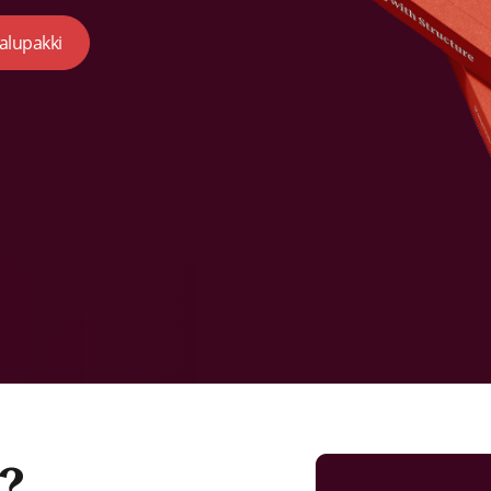
kalupakki
?