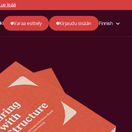
Lue lisää
Varaa esittely
Kirjaudu sisään
ki
Finnish