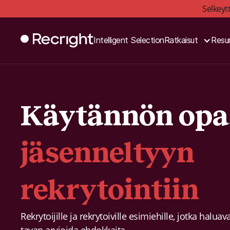
Selkeyt
Intelligent Selection
Ratkaisut
Resur
Käytännön opa
jäsenneltyyn
rekrytointiin
Rekrytoijille ja rekrytoiville esimiehille, jotka hal