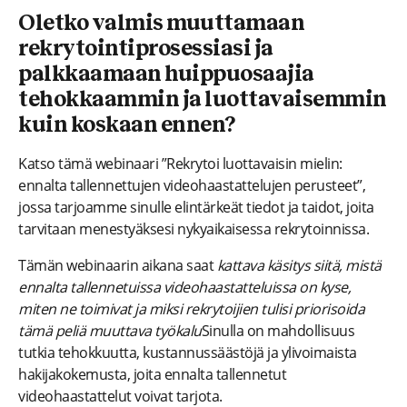
Oletko valmis muuttamaan
rekrytointiprosessiasi ja
palkkaamaan huippuosaajia
tehokkaammin ja luottavaisemmin
kuin koskaan ennen?
Katso tämä webinaari ”Rekrytoi luottavaisin mielin:
ennalta tallennettujen videohaastattelujen perusteet”,
jossa tarjoamme sinulle elintärkeät tiedot ja taidot, joita
tarvitaan menestyäksesi nykyaikaisessa rekrytoinnissa.
Tämän webinaarin aikana saat
kattava käsitys siitä, mistä
ennalta tallennetuissa videohaastatteluissa on kyse,
miten ne toimivat ja miksi rekrytoijien tulisi priorisoida
tämä peliä muuttava työkalu
Sinulla on mahdollisuus
tutkia tehokkuutta, kustannussäästöjä ja ylivoimaista
hakijakokemusta, joita ennalta tallennetut
videohaastattelut voivat tarjota.