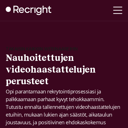
TAKAISIN KAIKKIIN WEBINAAREIHIN
Nauhoitettujen
videohaastattelujen
perusteet
Opi parantamaan rekrytointiprosessiasi ja
palkkaamaan parhaat kyvyt tehokkaammin.
Tutustu ennalta tallennettujen videohaastattelujen
etuihin, mukaan lukien ajan säästöt, aikataulun
joustavuus, ja positiivinen ehdokaskokemus