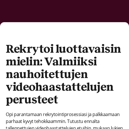
Rekrytoi luottavaisin
mielin: Valmiiksi
nauhoitettujen
videohaastattelujen
perusteet
Opi parantamaan rekrytointiprosessiasi ja palkkaamaan
parhaat kyvyt tehokkaammin. Tutustu ennalta
tallennettujen videohaastattelujen etuihin, mukaan lukien