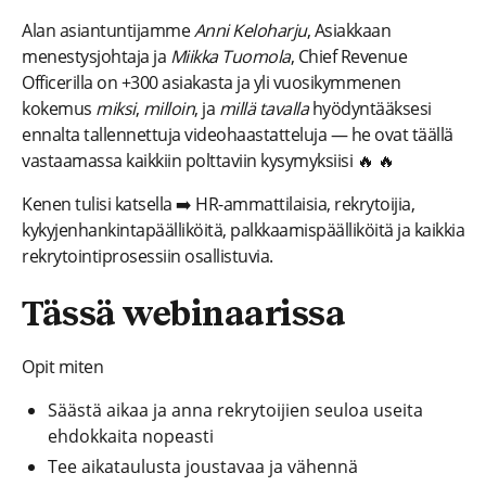
Alan asiantuntijamme
Anni Keloharju
, Asiakkaan
menestysjohtaja ja
Miikka Tuomola
, Chief Revenue
Officerilla on +300 asiakasta ja yli vuosikymmenen
kokemus
miksi
,
milloin
, ja
millä tavalla
hyödyntääksesi
ennalta tallennettuja videohaastatteluja — he ovat täällä
vastaamassa kaikkiin polttaviin kysymyksiisi 🔥 🔥
Kenen tulisi katsella ➡️ HR-ammattilaisia, rekrytoijia,
kykyjenhankintapäälliköitä, palkkaamispäälliköitä ja kaikkia
rekrytointiprosessiin osallistuvia.
Tässä webinaarissa
Opit miten
Säästä aikaa ja anna rekrytoijien seuloa useita
ehdokkaita nopeasti
Tee aikataulusta joustavaa ja vähennä