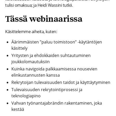
tulisi omaksua; ja Heidi Wassini tutkii.
Tässä webinaarissa
Käsittelemme aiheita, kuten:
Äärimmäisten ”paluu toimistoon” -käytäntöjen
käsittely
Yritysten ja ehdokkaiden suhtautuminen
joukkolomautuksiin
Kuinka navigoida palkkaamisessa nousevien
elinkustannusten kanssa
Rekrytoijan tulevaisuuden taidot ja käyttäytyminen
Tulevaisuuden rekrytointiprosessi ja
teknologiapino
Vahvan työnantajabrändin rakentaminen, joka
kestää