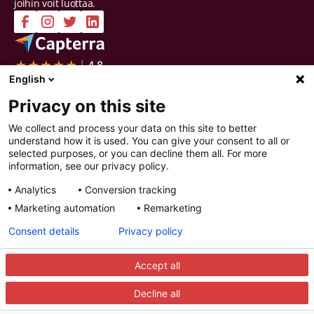
joihin voit luottaa.
English
Yritys
Ratkaisut
Ota yhteyttä
Intelligent Selection
Privacy on this site
Tietoa meistä
Prepare
Työpaikat
Screen
We collect and process your data on this site to better
Sertifioinnit ja raportit
Interview
understand how it is used. You can give your consent to all or
Yksityisyys ja turvallisuus
Decide
selected purposes, or you can decline them all. For more
Katso esittely
Improve
information, see our privacy policy.
Resurssit
Analytics
Conversion tracking
Resurssit
Artikkelit
Marketing automation
Remarketing
Oppaat
Webinaarit
Consent details
Privacy policy
Asiakastarinat
Integraatiokumppanit
Accept all
Decline all
© 2025 Recright. Kaikki oikeudet pidätetään.
Tietosuoja-asetukset
Tietosuojaseloste