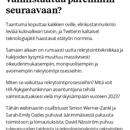
seuraavaan?
Taantuma koputtaa kaikkien oville, elinkustannuskriisi
leviää kulovalkean tavoin, ja Twitterin kaltaiset
teknologiajätit haastavat etätyön normina.
Samaan aikaan on runsaasti uutta rekrytointitekniikkaa ja
hakijoiden kysyntä muuttuu massiivisesti
oikeudenmukaisempiin, monipuolisempiin ja
avoimempiin rekrytointiprosesseihin.
Miten se vaikuttaa rekrytointiprosesseihin? Mitä voit
HR-/kykyjenhankinnan asiantuntijana tehdä
valmistautuaksesi vielä myrskyisämpään vuoteen 2023?
Tähän webinaariin osallistuvat Simon Werner-Zankl ja
Sarah-Emily Oades puhuvat äärimmäisestä paluusta
toimistoon ja lomautuksista; David Näsström puhuu
tulevaisuuden taidoista ja teknologiapakoista rekrytoijien