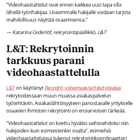
”Videohaastattelut ovat ennen kaikkea uusi tapa olla
lähellä työnhakijaa. Useammalle hakijalle voidaan tarjota
mahdollisuus näyttää osaamisensa.”
— Katarina Cederlöf, rekrytointipäällikkö, L&T
L&T: Rekrytoinnin
tarkkuus parani
videohaastattelulla
on käyttänyt
L&T
Recright-videohaastattelutyökalua
rekrytoidessaan muun muassa asiakaspalvelun
työtehtäviin. Asiakaslähtöisyyteen panostavalle yritykselle
osaavien ihmisten rekrytointi on ensiarvoisen tärkeää.
”Videohaastattelut on koettu hyväksi vaihtoehdoksi niin
hakijoiden kuin esimiestenkin osalta”, esimiehiä
videohaastatteluissa tukenut rekrytointikoordinaattori