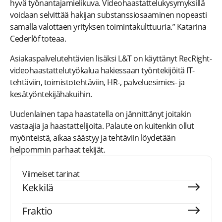
hyvä työnantajamielikuva. Videohaastattelukysymyksillä
voidaan selvittää hakijan substanssiosaaminen nopeasti
samalla valottaen yrityksen toimintakulttuuria.” Katarina
Cederlöf toteaa.
Asiakaspalvelutehtävien lisäksi L&T on käyttänyt RecRight-
videohaastattelutyökalua hakiessaan työntekijöitä IT-
tehtäviin, toimistotehtäviin, HR-, palveluesimies- ja
kesätyöntekijähakuihin.
Uudenlainen tapa haastatella on jännittänyt joitakin
vastaajia ja haastattelijoita. Palaute on kuitenkin ollut
myönteistä, aikaa säästyy ja tehtäviin löydetään
helpommin parhaat tekijät.
Viimeiset tarinat
Kekkilä
Fraktio