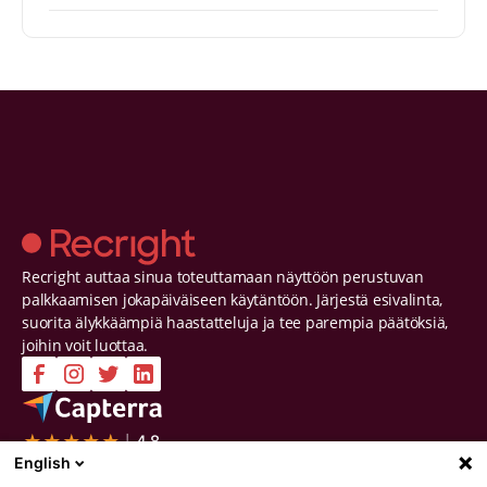
Recright auttaa sinua toteuttamaan näyttöön perustuvan
palkkaamisen jokapäiväiseen käytäntöön. Järjestä esivalinta,
suorita älykkäämpiä haastatteluja ja tee parempia päätöksiä,
joihin voit luottaa.
Yritys
Ratkaisut
English