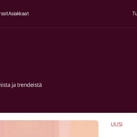
ssit
Asiakkaat
Tu
sta ja trendeistä
UUSI