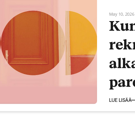
May 10, 2026
Ku
rek
alk
par
LUE LISÄÄ