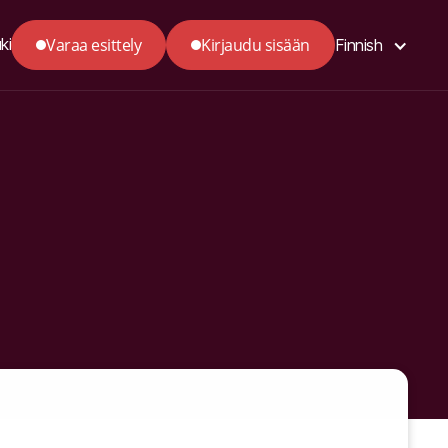
Varaa esittely
Kirjaudu sisään
ki
Finnish