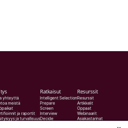
itys
Ratkaisut
Resurssit
a yhteyttä
Intelligent Selection
Resurssit
etoa meistä
Prepare
Artikkelit
öpaikat
Screen
Oppaat
tifioinnit ja raportit
Interview
Webinaarit
ityisyys ja turvallisuus
Decide
Asiakastarinat
tso esittely
Improve
Integraatiokumppanit