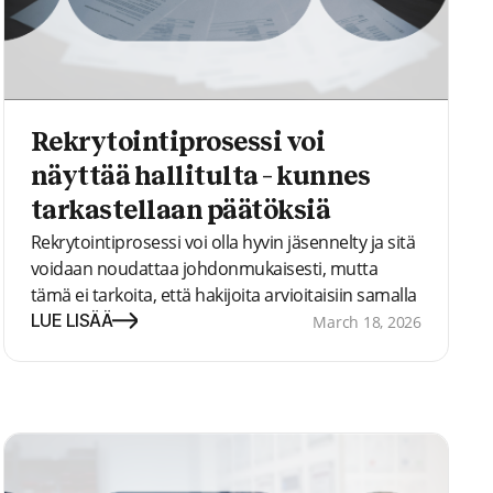
Rekrytointiprosessi voi
näyttää hallitulta – kunnes
tarkastellaan päätöksiä
Rekrytointiprosessi voi olla hyvin jäsennelty ja sitä
voidaan noudattaa johdonmukaisesti, mutta
tämä ei tarkoita, että hakijoita arvioitaisiin samalla
tavalla. Tässä artikkelissa tarkastelemme, missä
LUE LISÄÄ
March 18, 2026
vaihtelua esiintyy ja miksi päätösten
yhdenmukaistaminen vaikeutuu.