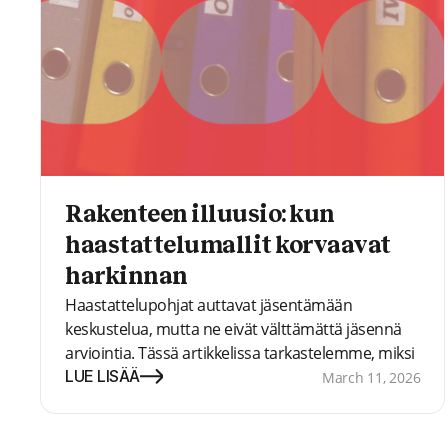
Rakenteen illuusio: kun
haastattelumallit korvaavat
harkinnan
Haastattelupohjat auttavat jäsentämään
keskustelua, mutta ne eivät välttämättä jäsennä
arviointia. Tässä artikkelissa tarkastelemme, miksi
rekrytointipäätökset voivat silti poiketa toisistaan,
LUE LISÄÄ
March 11, 2026
vaikka haastattelut näyttäisivät yhdenmukaisilta,
sekä mitä tutkimus kertoo siitä, mikä tekee