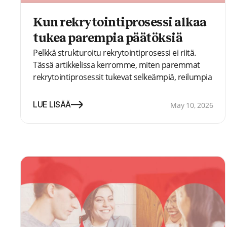
Kun rekrytointiprosessi alkaa
tukea parempia päätöksiä
Pelkkä strukturoitu rekrytointiprosessi ei riitä.
Tässä artikkelissa kerromme, miten paremmat
rekrytointiprosessit tukevat selkeämpiä, reilumpia
ja näyttöön perustuvia päätöksiä.
LUE LISÄÄ
May 10, 2026