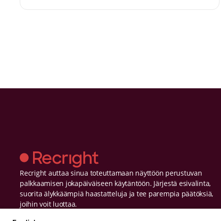
päätöshetkellä, miksi rakenne merkitsee
enemmän kuin lisädata, ja miten Recright kehittyi
Intelligent Selection Platformiksi näyttöön
perustuviin ja oikeudenmukaisiin
rekrytointipäätöksiin.
Recright auttaa sinua toteuttamaan näyttöön perustuvan
palkkaamisen jokapäiväiseen käytäntöön. Järjestä esivalinta,
suorita älykkäämpiä haastatteluja ja tee parempia päätöksiä,
joihin voit luottaa.