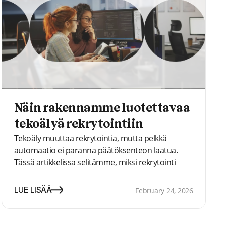
Näin rakennamme luotettavaa
tekoälyä rekrytointiin
Tekoäly muuttaa rekrytointia, mutta pelkkä
automaatio ei paranna päätöksenteon laatua.
Tässä artikkelissa selitämme, miksi rekrytointi
alkaa hajota rakenteen kadotessa, miksi
autonominen tekoäly voi heikentää
LUE LISÄÄ
February 24, 2026
vastuullisuutta ja miten Recright kehittää
tekoälyratkaisuja vahvistamaan harkintaa,
johdonmukaisuutta ja vastuullisuutta, ei