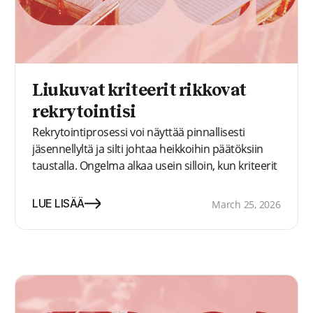
Liukuvat kriteerit rikkovat
rekrytointisi
Rekrytointiprosessi voi näyttää pinnallisesti
jäsennellyltä ja silti johtaa heikkoihin päätöksiin
taustalla. Ongelma alkaa usein silloin, kun kriteerit
eivät kulje johdonmukaisesti mukana koko
prosessin läpi.
LUE LISÄÄ
March 25, 2026