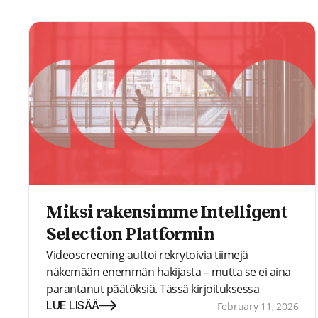
haastatteluista aidosti luotettavia.
Miksi rakensimme Intelligent
Selection Platformin
Videoscreening auttoi rekrytoivia tiimejä
näkemään enemmän hakijasta – mutta se ei aina
parantanut päätöksiä. Tässä kirjoituksessa
selitämme, miksi rekrytointi usein epäonnistuu
LUE LISÄÄ
February 11, 2026