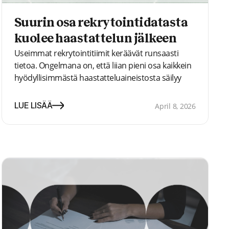
Suurin osa rekrytointidatasta
kuolee haastattelun jälkeen
Useimmat rekrytointitiimit keräävät runsaasti
tietoa. Ongelmana on, että liian pieni osa kaikkein
hyödyllisimmästä haastatteluaineistosta säilyy
sellaisessa muodossa, että se voi vielä
myöhemmin tukea hakijoiden oikeudenmukaista
LUE LISÄÄ
April 8, 2026
vertailua.