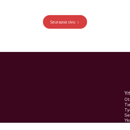
Seuraava sivu
Yr
Ot
Ti
Ty
Ser
Yks
Ka