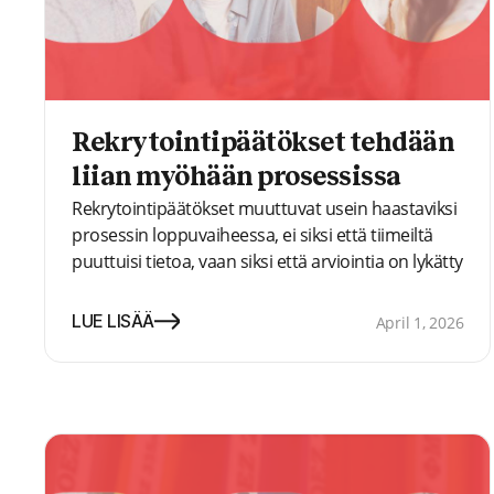
Rekrytointipäätökset tehdään
liian myöhään prosessissa
Rekrytointipäätökset muuttuvat usein haastaviksi
prosessin loppuvaiheessa, ei siksi että tiimeiltä
puuttuisi tietoa, vaan siksi että arviointia on lykätty
koko prosessin ajan. Tässä artikkelissa
tarkastelemme, miksi rekrytointi vaikeutuu, kun
LUE LISÄÄ
April 1, 2026
haastattelut, muistiinpanot ja vaikutelmat
kootaan yhteen vasta viimeisessä vaiheessa, sekä
miksi vahvemmat prosessit tukevat arviointia jo
varhaisemmassa vaiheessa.