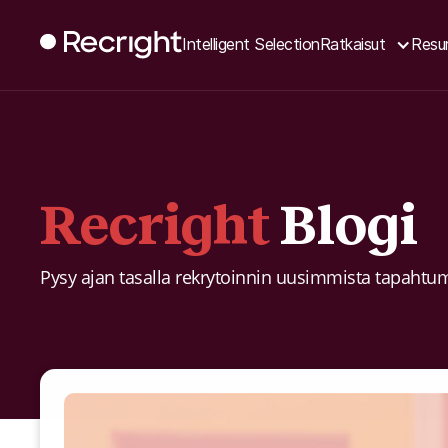
Intelligent Selection
Ratkaisut
Resur
Recright
Blogi
Pysy ajan tasalla rekrytoinnin uusimmista tapahtumi