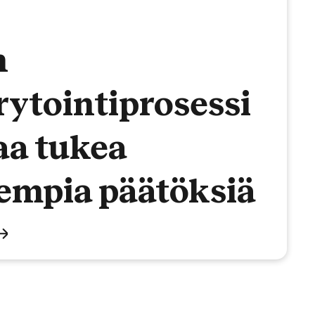
n
rytointiprosessi
aa tukea
empia päätöksiä