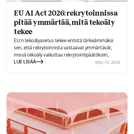
EU AI Act 2026: rekrytoinnissa
pitää ymmärtää, mitä tekoäly
tekee
EU:n tekoälyasetus tekee entistä tärkeämmäksi
sen, että rekrytoinnista vastaavat ymmärtävät,
missä tekoäly vaikuttaa rekrytointipäätöksiin,
inhimilliseen harkintaan ja hakijoiden arviointiin.
LUE LISÄÄ
May 10, 2026