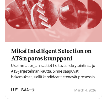
Miksi Intelligent Selection on
ATS:n paras kumppani
Useimmat organisaatiot hoitavat rekrytointinsa jo
ATS-järjestelmän kautta. Sinne saapuvat
hakemukset, siellä kandidaatit etenevät prosessin
vaiheesta toiseen, haastattelut aikataulutetaan ja
dokumentaatio tallennetaan. ATS toimii
LUE LISÄÄ
March 4, 2026
rekrytoinnin operatiivisena selkärankana: se pitää
prosessin hallinnassa ja varmistaa, että
hakijatiedot ovat yhdessä paikassa.